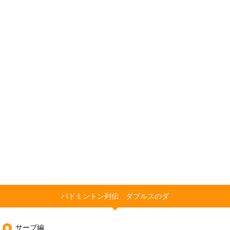
バドミントン列伝 ダブルスのダ
サーブ編