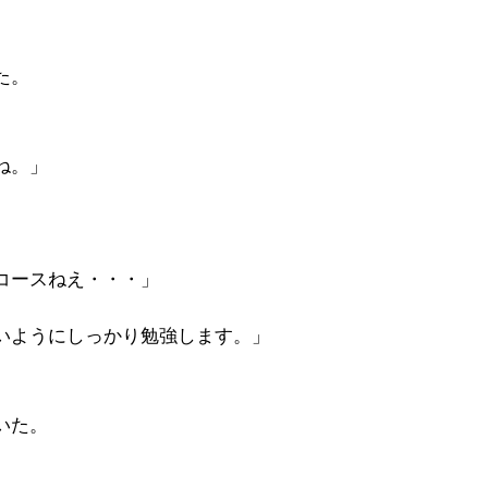
た。
ね。」
コースねえ・・・」
いようにしっかり勉強します。」
いた。