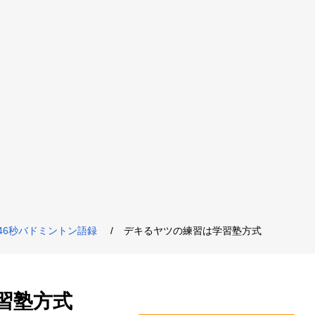
46秒バドミントン語録
デキるヤツの練習は学習塾方式
習塾方式